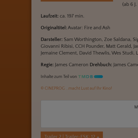
(ab 6 J
Laufzeit:
ca. 197 min.
Originaltitel:
Avatar: Fire and Ash
Darsteller:
Sam Worthington, Zoe Saldana, Sigo
Giovanni Ribisi, CCH Pounder, Matt Gerald, Jamie
Jemaine Clement, David Thewlis, Wes Studi, 
Regie:
James Cameron
Drehbuch:
James Cam
Inhalte zum Teil von
© CINEPROG ...macht Lust auf Ihr Kino!
M
Trailer 2 | Trailer-FSK: 12