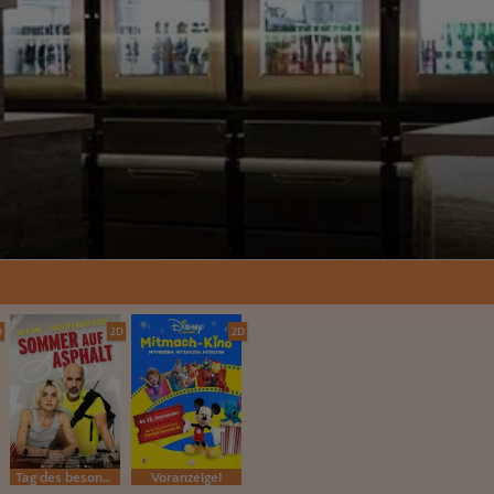
D
2D
2D
Tag des besonderen Films
Voranzeige!