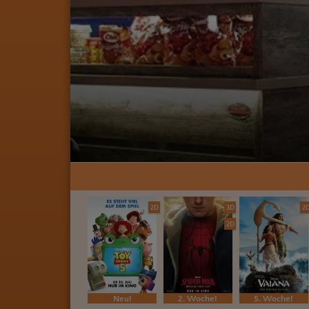
2D
3D
2
2D
Neu!
2. Woche!
5. Woche!