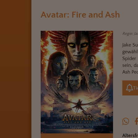
Avatar: Fire and Ash
Regie: J
Jake Su
gewähl
Spider 
sein, d
Ash Peo
Ti
Altersf