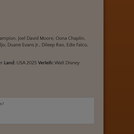
hampion, Joel David Moore, Oona Chaplin,
eljo, Duane Evans Jr., Dileep Rao, Edie Falco,
er
Land:
USA 2025
Verleih:
Walt Disney
en?