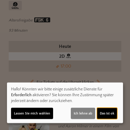
Altersfreigabe:
93 Minuten
Heute
2D
17:00
Für Tickets auf die Uhrzeit klicken.
Hallo! Könnten wir bitte einige zusätzliche Dienste für
Erforderlich
aktivieren? Sie können Ihre Zustimmung später
jederzeit ändern oder zurückziehen.
Sommer auf Asphalt
2D
Lassen Sie mich wählen
Ich lehne ab
Das ist ok
Mala Emde, Christoph Maria Herbst
und Aaron Hilmer in einem Film von