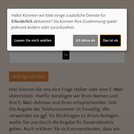
Ich bin über 16 Jahre alt und erkläre mich mit dem
Hallo! Könnten wir bitte einige zusätzliche Dienste für
Datenschutz
einverstanden.
Erforderlich
aktivieren? Sie können Ihre Zustimmung später
jederzeit ändern oder zurückziehen.
Möchten Sie von
Schutz vor Cyberangriffen (Google
Lassen Sie mich wählen
Ich lehne ab
Das ist ok
ReCaptcha)
bereitgestellte externe Inhalte laden?
Ja
Anfrage senden
Hier können Sie uns eine Frage stellen oder eine E-Mail
übermitteln. Hierfür benötigen wir Ihren Namen und
Ihre E-Mail-Adresse und Ihren entsprechenden Text.
Die Angabe der Telefonnummer ist freiwillig. Wir
verwenden sie ggf. für Rückfragen zu Ihrem Anliegen,
wofür Sie uns durch die Angabe Ihr Einverständnis
geben. Auch erklären Sie sich einverstanden, dass wir