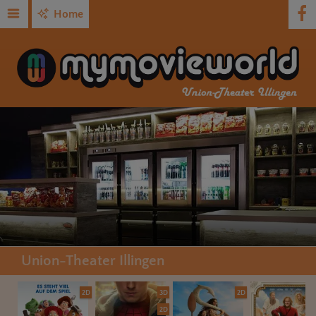
Home
Union-Theater Illingen
2D
3D
2D
2D