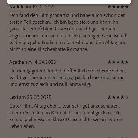
Na Ich
am 19.04.2025
★
★
★
★
★
Och fand den Film großartig und habe auch schon den
ersten Teil gesehen. Ich bin begeistert und kann ihn
ganz klar empfehlen. Es werden wichtige Themen
angesprochen, die sich in unserer heutigen Gesellschaft
widerspiegeln. Endlich mal ein Film aus dem Alltag und
nicht so eine klischeehafte Romanze.
Agathe
am 14.04.2025
★
★
★
★
★
Ein richtig guter Film den hoffentlich viele Leute sehen,
wichtige Themen werden angepackt dabei total schön
und ernst zugleich und null langweilig.
Lexi
am 25.03.2025
★
★
★
★
☆
Guter Film, Alltag eben... war sehr gut anzuschauen,
aber müsste ich im Kino nicht noch mal gucken. Die
Schauspieler waren klasse! Geschichte wie im waren
Leben eben.