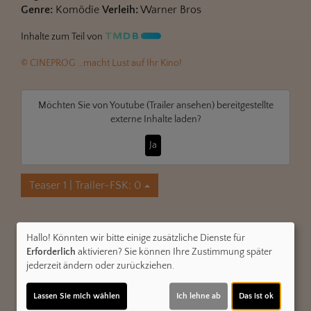
Genre:
Komödie
Verleih:
Warner Bros
Inhalte zum Teil von
© CINEPROG ...macht Lust auf Ihr Kino!
Möchten Sie von
Youtube (Trailer ansehen)
bereitgestellte
externe Inhalte laden?
Ja
Teaser 1 | Trailer-FSK: 0
Kommentare
Hallo! Könnten wir bitte einige zusätzliche Dienste für
★
★
★
★
☆
34
Erforderlich
aktivieren? Sie können Ihre Zustimmung später
jederzeit ändern oder zurückziehen.
Mechthild Großmann
am 23.04.2025
★
★
★
★
★
Super Film. Empfehlendswert.
Lassen Sie mich wählen
Ich lehne ab
Das ist ok