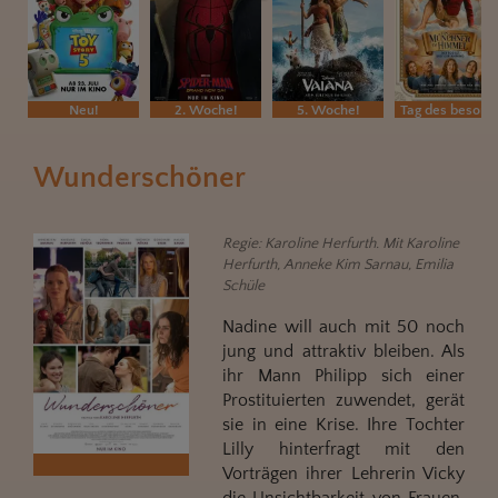
Neu!
2. Woche!
5. Woche!
Tag des besonderen Films
Wunderschöner
Regie: Karoline Herfurth. Mit Karoline
Herfurth, Anneke Kim Sarnau, Emilia
Schüle
Nadine will auch mit 50 noch
jung und attraktiv bleiben. Als
ihr Mann Philipp sich einer
Prostituierten zuwendet, gerät
sie in eine Krise. Ihre Tochter
Lilly hinterfragt mit den
Vorträgen ihrer Lehrerin Vicky
die Unsichtbarkeit von Frauen.